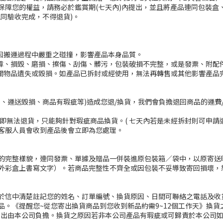
保障您的權益，請務必於鑑賞期(七天內)內提出，並且將產品連同包裝盒
同驗收完成，不得退貨)。

因搬運過程中嚴重之碰撞，影響產品本身品質。

故障、損毀、磨損、擦傷、刮傷、髒污，包裝破損不完整，或是發票、附配件
相關物品遺失或毀損。如產品已拆封或經使用，無法再轉售或其他影響產品
品、運送毀損、商品有瑕疵等)造成您退/換貨，我們會負擔退回商品的運費
封即無法退貨，只能夠針對瑕疵商品換貨。( 七天內若是未經拆封則可申請
客服人員會收到產品後會立即為您處理。

的完整樣貌，連同發票、單據及贈品一併裝進原包裝箱／袋中，以原寄送
外彩盒上書寫文字）。若商品完整性不齊全或因包裝不妥導致寄回損壞，恕
於信中清楚註記您的姓名、訂單編號、換貨原因、日間可聯絡之電話及收
品。《提醒您~從您寄出換貨商品到您收到新品約需9~12個工作天》換
支出由本公司負擔。換貨之原因若非本公司產品有瑕疵或可歸責於本公司