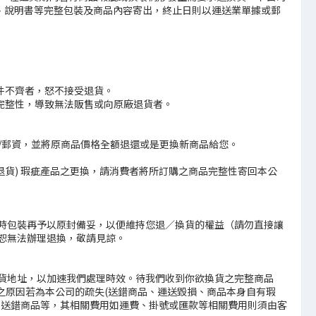
、說明書等完整包裝及商品內容寄出，終止日則以運送業單據或郵
不齊者，怒不接受退貨。

完整性，導致無法販售或向原廠退貨者。

/郵資，並將原商品價格全額退還或是更換新商品給您。

退貨) 瑕疵產品之更換，請消費者將所訂購之商品完整性寄回本公
時包裝再予以原封備妥，以便維持您退／換貨的權益（請勿直接讓
無法辦理退換，敬請見諒。

貨地址，以加速我們處理時效。待我們收到你欲換貨之完整商品
貨之原因若為本公司的疏失(送錯商品、運送毀損、商品本身自有瑕
如送錯商品等，其相關費用如運費、掛號或匯款等相關費用則須由客