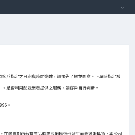
照客戶指定之日期與時間送達，請預先了解並同意。下單時指定希
）。是否利用配送業者提供之服務，請客戶自行判斷。

6。

）。在鑑賞期內若有商品瑕疵或損壞情形發生而要求退換貨，本公司