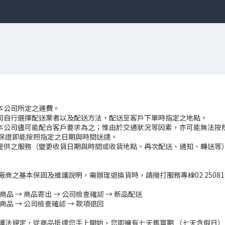
本公司所定之運費。

公司自行選擇配送業者以及配送方法，配送至客戶下單時指定之地點。

，本公司儘可能配合客戶要求為之；惟由於交通狀況等因素，亦可能無法按
保證即能按照指定之日期與時間送達。

者提供之服務（變更收貨日期與時間或收貨地點、再次配送、通知、轉送等
商之基本保固及維護說明，需辦理退換貨時，請撥打服務專線02 2508199
品 → 商品寄出 → 公司檢查確認 → 新品配送

品 → 公司檢查確認 → 款項退回

護法規定，從商品抵達您手上開始，您即擁有七天鑑賞期 （七天含假日