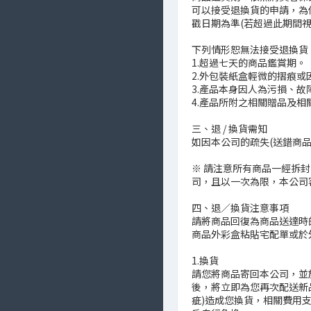
可以接受退換貨的申請，為
戳日期為準(若超過此期間視
下列情形恕無法接受退換貨

1.超過七天的商品鑑賞期。

2.外包裝紙盒輕微的摺痕或
3.產品本身因人為污損、
4.產品所附之相關贈品及
三、退 / 換貨需知

如因本公司的疏失(送錯商
※ 請注意所有商品一經拆
司，且以一次為限，本公司
四、退／換貨注意事項

請將商品回復為商品送達時
商品外彩盒粘貼宅配單或於
1.換貨

請您將商品寄回本公司，並
後，將立即為您再次配送新
疵)造成您換貨，相關費用